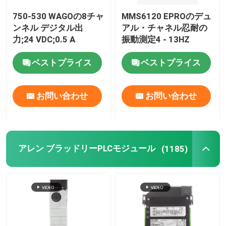
750-530 WAGOの8チャ
MMS6120 EPROのデュ
トリコネックス トリコン
ンネル デジタル出
アル・チャネル忍耐の
力;24 VDC;0.5 A
振動測定4 - 13HZ
B&R モジュール
ベストプライス
ベストプライス
PILZ モジュール
お問い合わせ
お問い合わせ
ベックホフ PLC モジュール
アレン ブラッドリーPLCモジュール
(1185)
バッハマン電源モジュール
ICS コントローラー
PLC システム コンポーネント