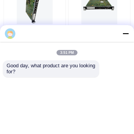
GE FANUC
GE FANUC
IS215ACLEH1AC
IS215UCVGH1A
SPEEDTRONIC
SPEEDTRONICの電源
SINGLE-SLOTのコント
モジュール
3:51 PM
ローラー
ベストプライス
ベストプライス
Good day, what product are you looking 
for?
お問い合わせ
お問い合わせ
多くを見て下さい
Desktop Site
ホーム
企業情報
お問い合わせ
Privacy Policy
地図