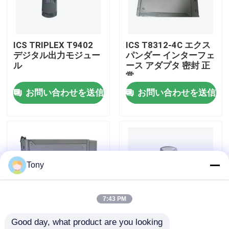
工場 ツアー
ICS TRIPLEX T9402
ICS T8312-4C エクス
デジタル出力モジュー
パンダー インターフェ
品質管理
ル
ース アダプタ 密封 正
常
お問い合わせを送信
お問い合わせを送信
連絡 ください
引金 を 求め て ください
プログラム可能な論理のコントローラーPLC
Tony
アレン ブラッドリーPLCモジュール
7:43 PM
Good day, what product are you looking 
ABB PLC モジュール
ICS T8314C 信頼され
ICS TRIPLEX T9482