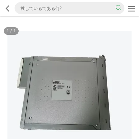
1
/
1