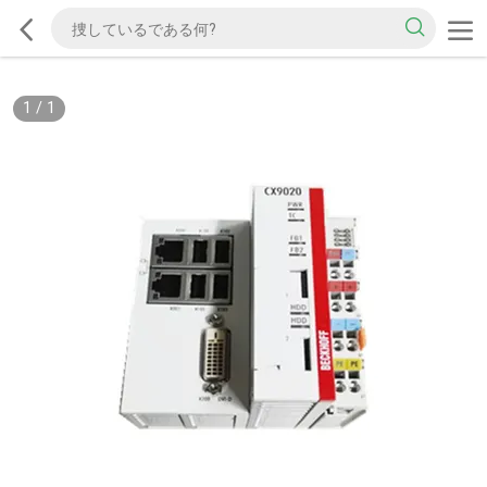
1
/
1