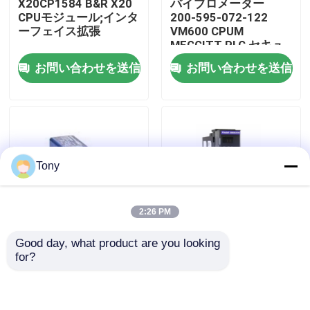
X20CP1584 B&R X20
バイブロメーター
CPUモジュール;インタ
200-595-072-122
ーフェイス拡張
VM600 CPUM
工場 ツアー
MEGGITT PLC セキュ
リティカード
お問い合わせを送信
お問い合わせを送信
品質管理
連絡 ください
Tony
引金 を 求め て ください
2:26 PM
プログラム可能な論理のコントローラーPLC
Good day, what product are you looking 
WENGLOR P1KH002 セ
PROSOFT MVI56E-
for?
アレン ブラッドリーPLCモジュール
ンサーモジュール PLC
PBS PROFIBUS DP通
モジュール ストック
信PLCモジュール
ABB PLC モジュール
お問い合わせを送信
お問い合わせを送信