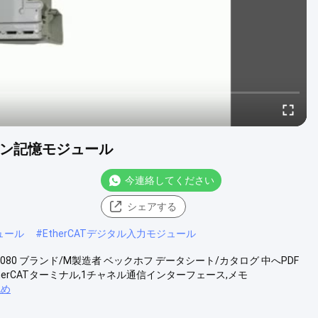
ーション記憶モジュール
今連絡してください
シェアする
ュール
#
EtherCATデジタル入力モジュール
 EL6080 ブランド/M製造者 ベックホフ データシート/カタログ 中へPDF
記述 EtherCATターミナル,1チャネル通信インターフェース,メモ
眺め