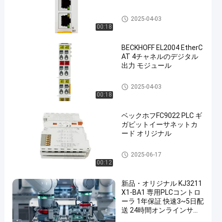
ベックホフ PLC モジュール
2025-04-03
00:18
BECKHOFF EL2004 EtherC
AT 4チャネルのデジタル
出力 モジュール
ベックホフ PLC モジュール
2025-04-03
00:18
ベックホフFC9022 PLC ギ
ガビットイーサネットカ
ード オリジナル
ベックホフ PLC モジュール
2025-06-17
00:12
新品・オリジナル KJ3211
X1-BA1 専用PLCコントロ
ーラ 1年保証 快速3~5日配
送 24時間オンラインサー
ビス